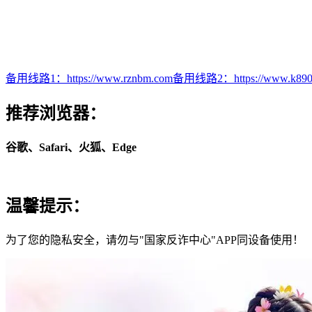
备用线路
1
：
https://www.rznbm.com
备用线路
2
：
https://www.k89
推荐浏览器：
谷歌、Safari、火狐、Edge
温馨提示：
为了您的隐私安全，请勿与"国家反诈中心"APP同设备使用！