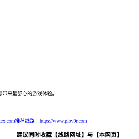
您带来最舒心的游戏体验。
kex.com
推荐线路：
https://www.plov9r.com
建议同时收藏【线路网址】与【本网页】